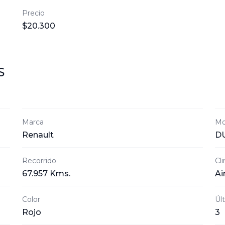
Precio
$20.300
S
Marca
Mo
Renault
D
Recorrido
Cl
67.957 Kms.
Ai
Color
Úl
Rojo
3