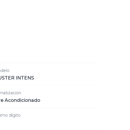
delo
USTER INTENS
imatización
re Acondicionado
timo dígito